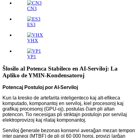
CN3
ES3
VHX
VP1
Ŝlosilo al Potenca Stabileco en AI-Serviloj: La
Apliko de YMIN-Kondensatoroj
Potencaj Postuloj por AI-Serviloj
Kun la kresko de artefarita inteligenteco kaj alt-efikeca
komputado, komponantoj en serviloj, kiel procesoroj kaj
grafikaj procesoroj (GPU-oj), postulas ĉiam pli altan
potencon. Tio necesigas pli striktajn postulojn por servilaj
elektroprovizoj kaj rilataj komponantoj.
Serviloj ĝenerale bezonas konservi averaĝan mezan tempon
inter paneoj (MTBF) de pli ol 60 000 horoj, provizi larĝan