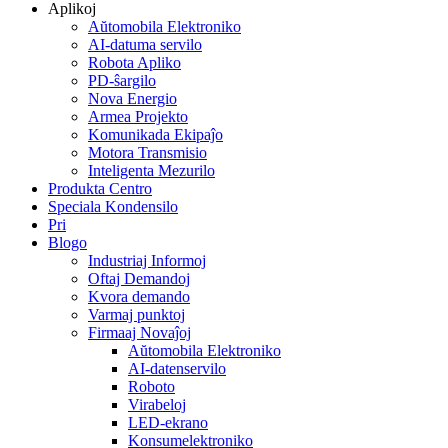
Aplikoj
Aŭtomobila Elektroniko
AI-datuma servilo
Robota Apliko
PD-ŝargilo
Nova Energio
Armea Projekto
Komunikada Ekipaĵo
Motora Transmisio
Inteligenta Mezurilo
Produkta Centro
Speciala Kondensilo
Pri
Blogo
Industriaj Informoj
Oftaj Demandoj
Kvora demando
Varmaj punktoj
Firmaaj Novaĵoj
Aŭtomobila Elektroniko
AI-datenservilo
Roboto
Virabeloj
LED-ekrano
Konsumelektroniko