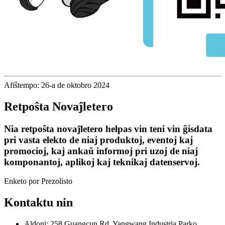
Afiŝtempo: 26-a de oktobro 2024
Retpoŝta Novaĵletero
Nia retpoŝta novaĵletero helpas vin teni vin ĝisdata
pri vasta elekto de niaj produktoj, eventoj kaj
promocioj, kaj ankaŭ informoj pri uzoj de niaj
komponantoj, aplikoj kaj teknikaj datenservoj.
Enketo por Prezolisto
Kontaktu nin
Aldoni: 258 Guangcun Rd, Yangwang Industria Parko,