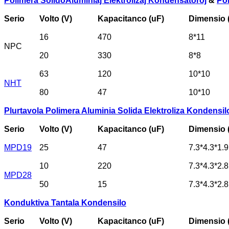
Polimera Solido
Aluminiaj Elektrolizaj Kondensatoroj
&
Pol
Serio
Volto (V)
Kapacitanco (uF)
Dimensio 
16
470
8*11
NPC
20
330
8*8
63
120
10*10
NHT
80
47
10*10
Plurtavola Polimera Aluminia Solida Elektroliza Kondensil
Serio
Volto (V)
Kapacitanco (uF)
Dimensio 
MPD19
25
47
7.3*4.3*1.9
10
220
7.3*4.3*2.8
MPD28
50
15
7.3*4.3*2.8
Konduktiva Tantala Kondensilo
Serio
Volto (V)
Kapacitanco (uF)
Dimensio 