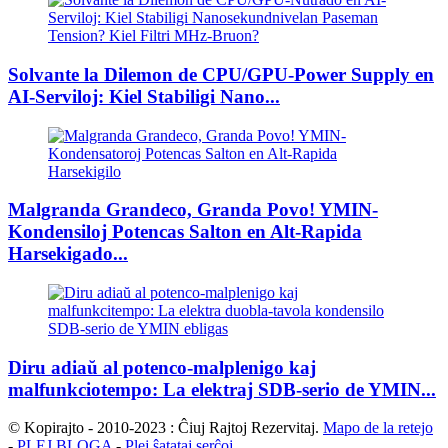
Solvante la Dilemon de CPU/GPU-Power Supply en
AI-Serviloj: Kiel Stabiligi Nano...
Malgranda Grandeco, Granda Povo! YMIN-
Kondensiloj Potencas Salton en Alt-Rapida
Harsekigado...
Diru adiaŭ al potenco-malplenigo kaj
malfunkciotempo: La elektraj SDB-serio de YMIN...
© Kopirajto - 2010-2023 : Ĉiuj Rajtoj Rezervitaj.
Mapo de la retejo
-
PLEJ BLOGA
-
Plej ŝatataj serĉoj