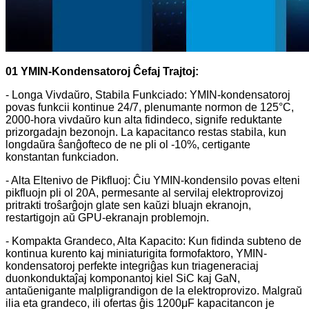
01 YMIN-Kondensatoroj Ĉefaj Trajtoj:
- Longa Vivdaŭro, Stabila Funkciado: YMIN-kondensatoroj
povas funkcii kontinue 24/7, plenumante normon de 125°C,
2000-hora vivdaŭro kun alta fidindeco, signife reduktante
prizorgadajn bezonojn. La kapacitanco restas stabila, kun
longdaŭra ŝanĝofteco de ne pli ol -10%, certigante
konstantan funkciadon.
- Alta Eltenivo de Pikfluoj: Ĉiu YMIN-kondensilo povas elteni
pikfluojn pli ol 20A, permesante al servilaj elektroprovizoj
pritrakti troŝarĝojn glate sen kaŭzi bluajn ekranojn,
restartigojn aŭ GPU-ekranajn problemojn.
- Kompakta Grandeco, Alta Kapacito: Kun fidinda subteno de
kontinua kurento kaj miniaturigita formofaktoro, YMIN-
kondensatoroj perfekte integriĝas kun triageneraciaj
duonkonduktaĵaj komponantoj kiel SiC kaj GaN,
antaŭenigante malpligrandigon de la elektroprovizo. Malgraŭ
ilia eta grandeco, ili ofertas ĝis 1200μF kapacitancon je