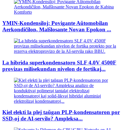
YMIN-Kondensiloj: Povigante Aŭtomobilan
Aerkondiĉilon, Malŝlosante Novan Epokon ...
La hibrida superkondensatoro SLF 4.0V 4500F
provizas milisekundan nivelon de fortikaj...
Kiel elekti la plej taŭgan PLP-kondensatoron por
SSD-oj de AI-servilo? Ampleksa...