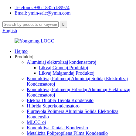
Telefono: +86 18355189974
Email: ymin-sale@ymin.com
English
Hejmo
Produktoj
Aluminiaj elektrolizaj kondensatoroj
Likvaj Grandaj Produktoj
Likvaj Malgrandaj Produktoj
Konduktivaj Polimeraj Aluminiaj Solidaj Elektrolizaj
Kondensatoroj
Konduktivaj Polimeraj Hibridaj Aluminiaj Elektrolizaj
Kondensatoroj
Elektra Duobla Tavola Kondensilo
Hibrida Superkondensatoro
Plurtavola Polimera Aluminia Solida Elektroliza
Kondensilo
MLCC-oj
Konduktiva Tantala Kondensilo
Metalizita Polipropilena Filma Kondensilo