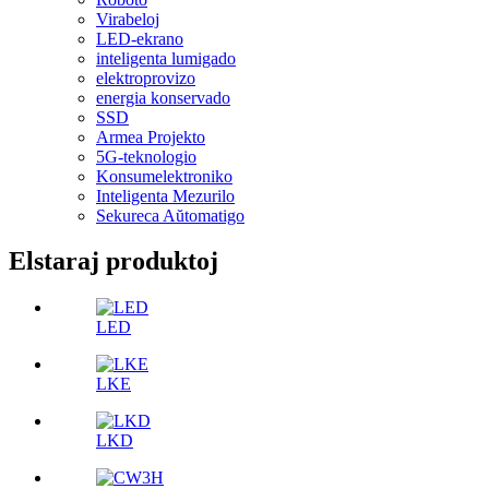
Virabeloj
LED-ekrano
inteligenta lumigado
elektroprovizo
energia konservado
SSD
Armea Projekto
5G-teknologio
Konsumelektroniko
Inteligenta Mezurilo
Sekureca Aŭtomatigo
Elstaraj produktoj
LED
LKE
LKD