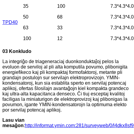
35
100
7.3*4.3*4.0
50
68
7.3*4.3*4.0
TPD40
63
33
7.3*4.3*4.0
100
12
7.3*4.3*4.0
03 Konkludo
La integriĝo de triageneraciaj duonkonduktaĵoj pelos la
evoluon de serviloj al pli alta komputila povumo, plibonigita
energiefikeco kaj pli kompaktaj formofaktoroj, metante pli
grandajn postulojn sur servilajn elektroprovizojn. YMIN-
kondensatoroj, kun sia establita sperto en servilaj potencaj
aplikoj, ofertas ŝlosilajn avantaĝojn kiel kompakta grandeco
kaj ultra-alta kapacitanca denseco. Ĉi tiuj esceptaj kvalitoj
faciligas la miniaturigon de elektroprovizoj kaj plibonigas la
povumon, igante YMIN-kondensatorojn la optimuma elekto
por servilaj potencaj aplikoj.
Lasu vian
mesaĝon
:
http://informat.ymin.com:281/surveyweb/0/l4dkx8s