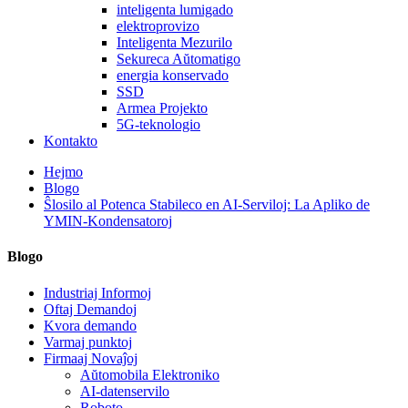
inteligenta lumigado
elektroprovizo
Inteligenta Mezurilo
Sekureca Aŭtomatigo
energia konservado
SSD
Armea Projekto
5G-teknologio
Kontakto
Hejmo
Blogo
Ŝlosilo al Potenca Stabileco en AI-Serviloj: La Apliko de
YMIN-Kondensatoroj
Blogo
Industriaj Informoj
Oftaj Demandoj
Kvora demando
Varmaj punktoj
Firmaaj Novaĵoj
Aŭtomobila Elektroniko
AI-datenservilo
Roboto