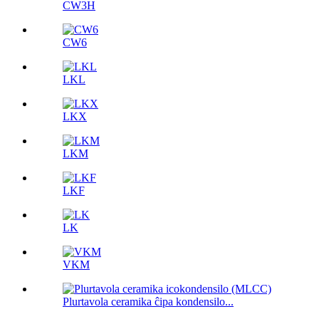
CW3H
CW6
LKL
LKX
LKM
LKF
LK
VKM
Plurtavola ceramika ĉipa kondensilo...