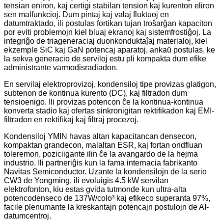
tensian eniron, kaj certigi stabilan tension kaj kurenton eliron
sen malfunkcioj. Dum pintaj kaj valaj fluktuoj en
datumtraktado, ili postulas fortikan tujan troŝarĝan kapaciton
por eviti problemojn kiel bluaj ekranoj kaj sistemfrostiĝoj. La
integriĝo de triageneraciaj duonkonduktaĵaj materialoj, kiel
ekzemple SiC kaj GaN potencaj aparatoj, ankaŭ postulas, ke
la sekva generacio de serviloj estu pli kompakta dum efike
administrante varmodisradiadon.
En servilaj elektroprovizoj, kondensiloj tipe provizas glatigon,
subtenon de kontinua kurento (DC), kaj filtradon dum
tensioenigo. Ili provizas potencon ĉe la kontinua-kontinua
konverta stadio kaj ofertas sinkronigitan rektifikadon kaj EMI-
filtradon en rektifikaj kaj filtraj procezoj.
Kondensiloj YMIN havas altan kapacitancan densecon,
kompaktan grandecon, malaltan ESR, kaj fortan ondfluan
toleremon, poziciigante ilin ĉe la avangardo de la hejma
industrio. Ili partneriĝis kun la fama internacia fabrikanto
Navitas Semiconductor. Uzante la kondensilojn de la serio
CW3 de Yongming, ili evoluigis 4.5 kW servilan
elektrofonton, kiu estas gvida tutmonde kun ultra-alta
potencodenseco de 137W/colo³ kaj efikeco superanta 97%,
facile plenumante la kreskantajn potencajn postulojn de AI-
datumcentroj.