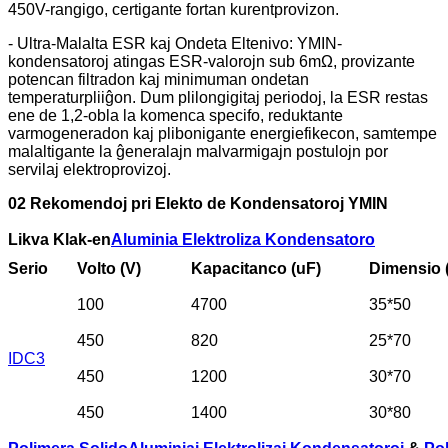
450V-rangigo, certigante fortan kurentprovizon.
- Ultra-Malalta ESR kaj Ondeta Eltenivo: YMIN-
kondensatoroj atingas ESR-valorojn sub 6mΩ, provizante
potencan filtradon kaj minimuman ondetan
temperaturpliiĝon. Dum plilongigitaj periodoj, la ESR restas
ene de 1,2-obla la komenca specifo, reduktante
varmogeneradon kaj plibonigante energiefikecon, samtempe
malaltigante la ĝeneralajn malvarmigajn postulojn por
servilaj elektroprovizoj.
02 Rekomendoj pri Elekto de Kondensatoroj YMIN
Likva Klak-en
Aluminia Elektroliza Kondensatoro
Serio
Volto (V)
Kapacitanco (uF)
Dimensio 
100
4700
35*50
450
820
25*70
IDC3
450
1200
30*70
450
1400
30*80