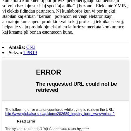
kunlaboro kun klientoj por provizi personecigitajn kondensilajn
solvojn bazitajn sur iliaj specifaj aplikaĵaj bezonoj. Elektante YMIN,
vi elektis fidindan partneron. Ni kunlaboros kun vi por injekti
stabilan kaj efikan "kernan" potencon en viajn elektronikajn
aparatojn kun supera produktokvalito kaj profesiaj teknikaj servoj,
helpante viajn produktojn elstari en la furioza merkata konkurenco
kaj kreante pli bonan estontecon kune.
Antaŭa:
CN3
Sekva:
TPB19