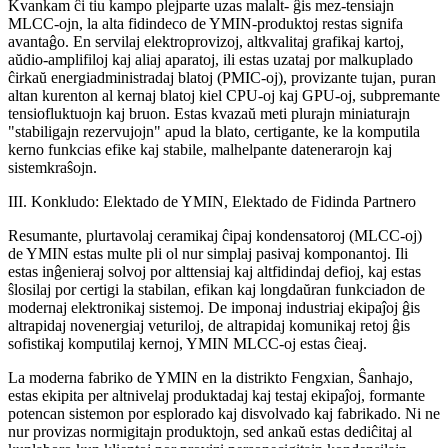
Kvankam ĉi tiu kampo plejparte uzas malalt- ĝis mez-tensiajn
MLCC-ojn, la alta fidindeco de YMIN-produktoj restas signifa
avantaĝo. En servilaj elektroprovizoj, altkvalitaj grafikaj kartoj,
aŭdio-amplifiloj kaj aliaj aparatoj, ili estas uzataj por malkuplado
ĉirkaŭ energiadministradaj blatoj (PMIC-oj), provizante tujan, puran
altan kurenton al kernaj blatoj kiel CPU-oj kaj GPU-oj, subpremante
tensiofluktuojn kaj bruon. Estas kvazaŭ meti plurajn miniaturajn
"stabiligajn rezervujojn" apud la blato, certigante, ke la komputila
kerno funkcias efike kaj stabile, malhelpante datenerarojn kaj
sistemkraŝojn.
III. Konkludo: Elektado de YMIN, Elektado de Fidinda Partnero
Resumante, plurtavolaj ceramikaj ĉipaj kondensatoroj (MLCC-oj)
de YMIN estas multe pli ol nur simplaj pasivaj komponantoj. Ili
estas inĝenieraj solvoj por alttensiaj kaj altfidindaj defioj, kaj estas
ŝlosilaj por certigi la stabilan, efikan kaj longdaŭran funkciadon de
modernaj elektronikaj sistemoj. De imponaj industriaj ekipaĵoj ĝis
altrapidaj novenergiaj veturiloj, de altrapidaj komunikaj retoj ĝis
sofistikaj komputilaj kernoj, YMIN MLCC-oj estas ĉieaj.
La moderna fabriko de YMIN en la distrikto Fengxian, Ŝanhajo,
estas ekipita per altnivelaj produktadaj kaj testaj ekipaĵoj, formante
potencan sistemon por esplorado kaj disvolvado kaj fabrikado. Ni ne
nur provizas normigitajn produktojn, sed ankaŭ estas dediĉitaj al