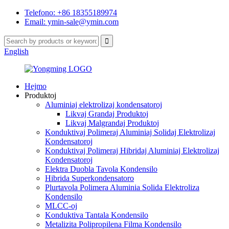
Telefono: +86 18355189974
Email: ymin-sale@ymin.com
English
Hejmo
Produktoj
Aluminiaj elektrolizaj kondensatoroj
Likvaj Grandaj Produktoj
Likvaj Malgrandaj Produktoj
Konduktivaj Polimeraj Aluminiaj Solidaj Elektrolizaj
Kondensatoroj
Konduktivaj Polimeraj Hibridaj Aluminiaj Elektrolizaj
Kondensatoroj
Elektra Duobla Tavola Kondensilo
Hibrida Superkondensatoro
Plurtavola Polimera Aluminia Solida Elektroliza
Kondensilo
MLCC-oj
Konduktiva Tantala Kondensilo
Metalizita Polipropilena Filma Kondensilo