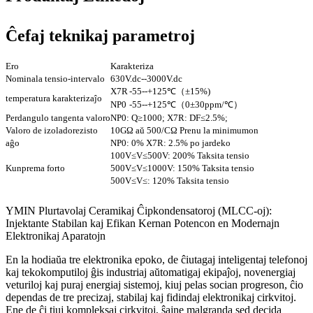
Ĉefaj teknikaj parametroj
Ero
Karakteriza
Nominala tensio-intervalo
630V.dc--3000V.dc
X7R
-55--+125℃（±15%)
temperatura karakterizaĵo
NP0
-55--+125℃（0±30ppm/℃）
Perdangulo tangenta valoro
NP0: Q≥1000; X7R: DF≤2.5%;
Valoro de izoladorezisto
10GΩ aŭ 500/CΩ Prenu la minimumon
aĝo
NP0: 0% X7R: 2.5% po jardeko
100V≤V≤500V: 200% Taksita tensio
Kunprema forto
500V≤V≤1000V: 150% Taksita tensio
500V≤V≤: 120% Taksita tensio
YMIN Plurtavolaj Ceramikaj Ĉipkondensatoroj (MLCC-oj):
Injektante Stabilan kaj Efikan Kernan Potencon en Modernajn
Elektronikaj Aparatojn
En la hodiaŭa tre elektronika epoko, de ĉiutagaj inteligentaj telefonoj
kaj tekokomputiloj ĝis industriaj aŭtomatigaj ekipaĵoj, novenergiaj
veturiloj kaj puraj energiaj sistemoj, kiuj pelas socian progreson, ĉio
dependas de tre precizaj, stabilaj kaj fidindaj elektronikaj cirkvitoj.
Ene de ĉi tiuj kompleksaj cirkvitoj, ŝajne malgranda sed decida