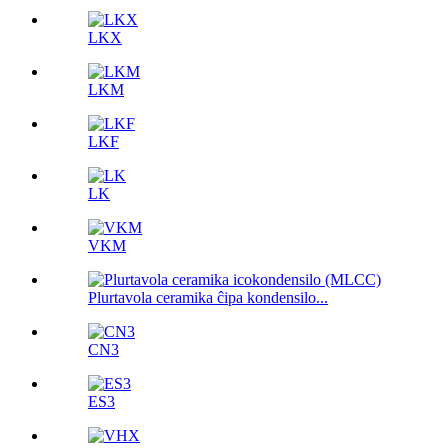
LKX
LKM
LKF
LK
VKM
Plurtavola ceramika ĉipa kondensilo...
CN3
ES3