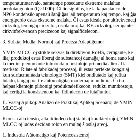
temperaturintervalo, samtempe posedante ekstreme malaltan
perdotangenton (Q≥1000). Ĉi tio signifas, ke la kapacitanco de
NP0-kondensilo apenaŭ ŝanĝiĝas laŭ temperaturo kaj tempo, kaj ĝia
energiperdo estas ekstreme malalta. Ĝi estas ideala por altfrekvencaj
cirkvitoj, tempigaj cirkvitoj, oscilatoroj kaj RF-cirkvitoj, certigante
cirkvitfrekvencan precizecon kaj signalfidelecon.
3. Striktaj Mediaj Normoj kaj Proceza Adaptiĝemo:
YMIN MLCC-oj strikte sekvas la direktivon RoHS, certigante, ke
iliaj produktoj estas liberaj de substancoj damaĝaj al homa sano kaj
la medio, plenumante tutmondajn postulojn pri media aliro al la
merkato. Rilate al fabrikadaj procezoj, ili estas perfekte kongruaj
kun surfacmuntada teknologio (SMT) kiel ondlutado kaj reflua
lutado, taŭgaj por tre aŭtomatigitaj modernaj muntlinioj. Ĉi tio
helpas klientojn plibonigi produktadefikecon, redukti muntkostojn,
kaj certigi la konsistencon kaj fidindecon de lutaĵjuntoj.
II. Vastaj Aplikoj: Analizo de Praktikaj Aplikaj Scenaroj de YMIN
MLCC-oj
Kun sia alta tensio, alta fidindeco kaj stabilaj karakterizaĵoj, YMIN
MLCC-oj ludas decidan rolon en multaj ŝlosilaj areoj.
1. Industria Aŭtomatigo kaj Potencosistemoj: