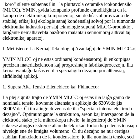
"koro" silente subtenas ilin - la plurtavola ceramika icokondensilo
(MLCC). YMIN, gvida kompanio profunde enradikiĝinta en la
kampo de elektronikaj komponentoj, sin dediĉas al provizado de
stabilaj, efikaj kaj ekologie sanaj kondensilaj solvoj por la tutmonda
elektronika industrio per siaj teknologie superaj MLCC-produktoj,
fariĝante nemalhavebla bazŝtono malantaŭ sennombraj altkvalitaj
elektronikaj aparatoj.
I. Metiisteco: La Kernaj Teknologiaj Avantaĝoj de YMIN MLCC-oj
YMIN MLCC-oj ne estas ordinaraj kondensatoroj; ili enkorpigas
precizan materialsciencon kaj progresintajn fabrikadprocezojn. Ilia
kerna avantaĝo kuŝas en ilia specialigita dezajno por alttensiaj,
altfidindaj aplikoj.
1. Supera Alta Tensio Eltenebleco kaj Fidindeco:
La plej signifa trajto de YMIN MLCC-oj estas ilia larĝa gamo de
nominala tensio, kovrante alttensiajn aplikojn de 630V.dc ĝis
3000V.dc. Ĉi tiu atingo devenas de ilia "speciala interna elektroda
dezajno". Optimumigante la strukturon, areon kaj interspacon de la
elektroda stako je la mikroskopa nivelo, la inĝenieroj de YMIN
sukcese atingis ekstreme altan dielektrikan forton kaj eltenas tensiajn
nivelojn ene de limigita volumeno. Ĉi tiu dezajno ne nur certigas
stabilan funkciadon de la kondensatoroj je ilia nominala tensio, sed