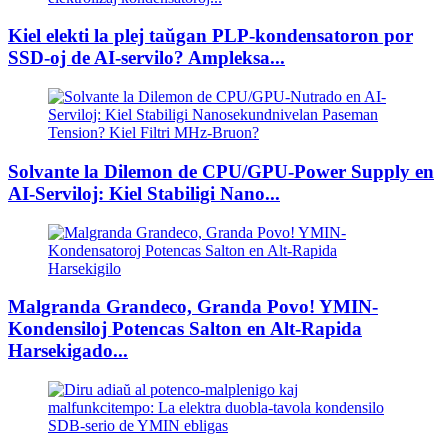
Kiel elekti la plej taŭgan PLP-kondensatoron por
SSD-oj de AI-servilo? Ampleksa...
Solvante la Dilemon de CPU/GPU-Power Supply en
AI-Serviloj: Kiel Stabiligi Nano...
Malgranda Grandeco, Granda Povo! YMIN-
Kondensiloj Potencas Salton en Alt-Rapida
Harsekigado...