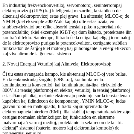
En industriaj frekvenckonvertiloj, servomotoroj, seninterrompaj
elektroprovizoj (UPS) kaj inteligentaj mezuriloj, la stabileco de
alttensiaj elektroprovizoj estas plej grava. La alttensiaj MLCC-oj de
YMIN (kiel ekzemple 2000V.dc kaj pli) ofte estas uzataj en
snubber-cirkvitoj por efike absorbi tensiajn pikojn generitajn de
potencoŝaltiloj (kiel ekzemple IGBT-oj) dum ŝaltado, protektante ilin
kontraŭ difekto. Samtempe, filtrado ĉe la enigaj kaj eligaj terminaloj
de la elektroprovizo purigas la potencokvaliton, certigante stabilan
funkciadon de ŝarĝoj kiel motoroj kaj plibonigante la energiefikecon
kaj vivdaŭron de la ĝenerala sistemo.
2. Novaj Energiaj Veturiloj kaj Altnivelaj Elektroprovizoj:
Ĉi tiu estas avangarda kampo, kie alt-tensiaj MLCC-oj vere brilas.
En la enkonstruitaj ŝargiloj (OBC-oj), kontinukurenta-
kontinukurenta konvertiloj, kaj kontinukurenta-ligaj cirkvitoj de
800V alt-tensiaj platformoj en elektraj veturiloj, la tensiaj platformoj
estas ĉiam pli altaj, metante ekstremajn postulojn sur la tensi-eltenan
kapablon kaj fidindecon de komponantoj. YMIN MLCC-oj ludas
gravan rolon en malkuplado, filtrado kaj subpremado de
elektromagneta interfero (EMI). Iliaj stabilaj temperaturkarakterizaĵoj
certigas normalan ekfunkciigon kaj funkciadon en ekstreme
malvarmaj aŭ varmaj medioj, protektante la sekurecon de la "tri-
elektraj" sistemoj (baterio, motoro kaj elektronika kontrolo) de
novenergiaj veturiloj.