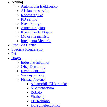
Aplikoj
Aŭtomobila Elektroniko
AI-datuma servilo
Robota Apliko
PD-ŝargilo
Nova Energio
Armea Projekto
Komunikada Ekipaĵo
Motora Transmisio
Inteligenta Mezurilo
Produkta Centro
Speciala Kondensilo
Pri
Blogo
Industriaj Informoj
Oftaj Demandoj
Kvora demando
Varmaj punktoj
Firmaaj Novaĵoj
Aŭtomobila Elektroniko
AI-datenservilo
Roboto
Virabeloj
LED-ekrano
Konsumelektroniko