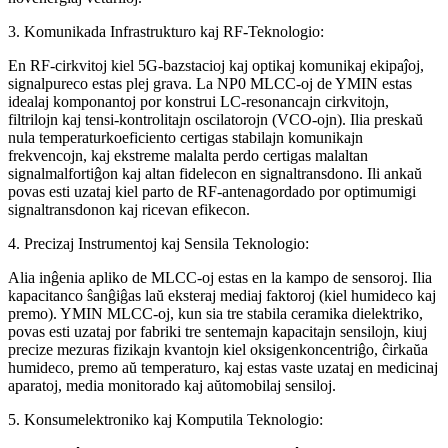
3. Komunikada Infrastrukturo kaj RF-Teknologio:
En RF-cirkvitoj kiel 5G-bazstacioj kaj optikaj komunikaj ekipaĵoj,
signalpureco estas plej grava. La NP0 MLCC-oj de YMIN estas
idealaj komponantoj por konstrui LC-resonancajn cirkvitojn,
filtrilojn kaj tensi-kontrolitajn oscilatorojn (VCO-ojn). Ilia preskaŭ
nula temperaturkoeficiento certigas stabilajn komunikajn
frekvencojn, kaj ekstreme malalta perdo certigas malaltan
signalmalfortiĝon kaj altan fidelecon en signaltransdono. Ili ankaŭ
povas esti uzataj kiel parto de RF-antenagordado por optimumigi
signaltransdonon kaj ricevan efikecon.
4. Precizaj Instrumentoj kaj Sensila Teknologio:
Alia inĝenia apliko de MLCC-oj estas en la kampo de sensoroj. Ilia
kapacitanco ŝanĝiĝas laŭ eksteraj mediaj faktoroj (kiel humideco kaj
premo). YMIN MLCC-oj, kun sia tre stabila ceramika dielektriko,
povas esti uzataj por fabriki tre sentemajn kapacitajn sensilojn, kiuj
precize mezuras fizikajn kvantojn kiel oksigenkoncentriĝo, ĉirkaŭa
humideco, premo aŭ temperaturo, kaj estas vaste uzataj en medicinaj
aparatoj, media monitorado kaj aŭtomobilaj sensiloj.
5. Konsumelektroniko kaj Komputila Teknologio: