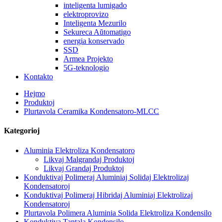
inteligenta lumigado
elektroprovizo
Inteligenta Mezurilo
Sekureca Aŭtomatigo
energia konservado
SSD
Armea Projekto
5G-teknologio
Kontakto
Hejmo
Produktoj
Plurtavola Ceramika Kondensatoro-MLCC
Kategorioj
Aluminia Elektroliza Kondensatoro
Likvaj Malgrandaj Produktoj
Likvaj Grandaj Produktoj
Konduktivaj Polimeraj Aluminiaj Solidaj Elektrolizaj
Kondensatoroj
Konduktivaj Polimeraj Hibridaj Aluminiaj Elektrolizaj
Kondensatoroj
Plurtavola Polimera Aluminia Solida Elektroliza Kondensilo
Konduktiva Tantala Kondensilo