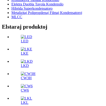
Elektra Duobla Tavola Kondensilo
Hibrida Superkondensatoro
Metalizitaj Polipropilenaj Filmaj Kondensatoroj
MLCC
Elstaraj produktoj
LED
LKE
LKD
CW3H
CW6
LKL