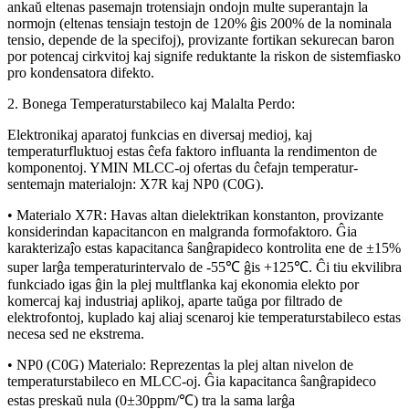
ankaŭ eltenas pasemajn trotensiajn ondojn multe superantajn la
normojn (eltenas tensiajn testojn de 120% ĝis 200% de la nominala
tensio, depende de la specifoj), provizante fortikan sekurecan baron
por potencaj cirkvitoj kaj signife reduktante la riskon de sistemfiasko
pro kondensatora difekto.
2. Bonega Temperaturstabileco kaj Malalta Perdo:
Elektronikaj aparatoj funkcias en diversaj medioj, kaj
temperaturfluktuoj estas ĉefa faktoro influanta la rendimenton de
komponentoj. YMIN MLCC-oj ofertas du ĉefajn temperatur-
sentemajn materialojn: X7R kaj NP0 (C0G).
• Materialo X7R: Havas altan dielektrikan konstanton, provizante
konsiderindan kapacitancon en malgranda formofaktoro. Ĝia
karakterizaĵo estas kapacitanca ŝanĝrapideco kontrolita ene de ±15%
super larĝa temperaturintervalo de -55℃ ĝis +125℃. Ĉi tiu ekvilibra
funkciado igas ĝin la plej multflanka kaj ekonomia elekto por
komercaj kaj industriaj aplikoj, aparte taŭga por filtrado de
elektrofontoj, kuplado kaj aliaj scenaroj kie temperaturstabileco estas
necesa sed ne ekstrema.
• NP0 (C0G) Materialo: Reprezentas la plej altan nivelon de
temperaturstabileco en MLCC-oj. Ĝia kapacitanca ŝanĝrapideco
estas preskaŭ nula (0±30ppm/℃) tra la sama larĝa