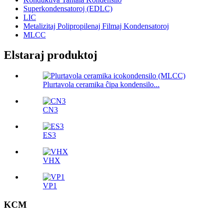
Superkondensatoroj (EDLC)
LIC
Metalizitaj Polipropilenaj Filmaj Kondensatoroj
MLCC
Elstaraj produktoj
Plurtavola ceramika ĉipa kondensilo...
CN3
ES3
VHX
VP1
KCM