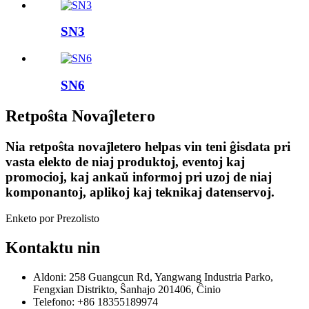
SN3
SN6
Retpoŝta Novaĵletero
Nia retpoŝta novaĵletero helpas vin teni ĝisdata pri
vasta elekto de niaj produktoj, eventoj kaj
promocioj, kaj ankaŭ informoj pri uzoj de niaj
komponantoj, aplikoj kaj teknikaj datenservoj.
Enketo por Prezolisto
Kontaktu nin
Aldoni: 258 Guangcun Rd, Yangwang Industria Parko,
Fengxian Distrikto, Ŝanhajo 201406, Ĉinio
Telefono: +86 18355189974