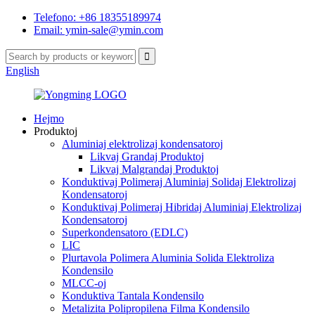
Telefono: +86 18355189974
Email: ymin-sale@ymin.com
English
Hejmo
Produktoj
Aluminiaj elektrolizaj kondensatoroj
Likvaj Grandaj Produktoj
Likvaj Malgrandaj Produktoj
Konduktivaj Polimeraj Aluminiaj Solidaj Elektrolizaj
Kondensatoroj
Konduktivaj Polimeraj Hibridaj Aluminiaj Elektrolizaj
Kondensatoroj
Superkondensatoro (EDLC)
LIC
Plurtavola Polimera Aluminia Solida Elektroliza
Kondensilo
MLCC-oj
Konduktiva Tantala Kondensilo
Metalizita Polipropilena Filma Kondensilo