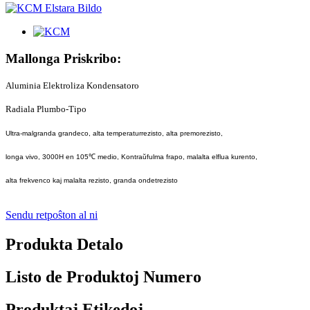
Mallonga Priskribo:
Aluminia Elektroliza Kondensatoro
Radiala Plumbo-Tipo
Ultra-malgranda grandeco, alta temperaturrezisto, alta premorezisto,
longa vivo, 3000H en 105℃ medio, Kontraŭfulma frapo, malalta elflua kurento,
alta frekvenco kaj malalta rezisto, granda ondetrezisto
Sendu retpoŝton al ni
Produkta Detalo
Listo de Produktoj Numero
Produktaj Etikedoj