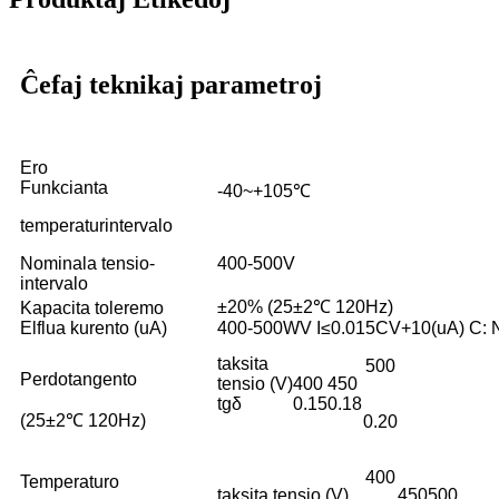
Ĉefaj teknikaj parametroj
Ero
Funkcianta
-40~+105℃
temperaturintervalo
Nominala tensio-
400-500V
intervalo
±20% (25±2℃ 120Hz)
Kapacita toleremo
Elflua kurento (uA)
400-500WV I≤0.015CV+10(uA) C: Nom
taksita
500
Perdotangento
tensio (V)
400
450
tgδ
0.15
0.18
(25±2℃ 120Hz)
0.20
400
Temperaturo
taksita tensio (V)
450
500