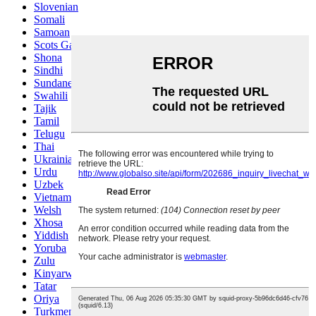
Slovenian
Somali
Samoan
Scots Gaelic
Shona
Sindhi
Sundanese
Swahili
Tajik
Tamil
Telugu
Thai
Ukrainian
Urdu
Uzbek
Vietnamese
Welsh
Xhosa
Yiddish
Yoruba
Zulu
Kinyarwanda
Tatar
Oriya
Turkmen