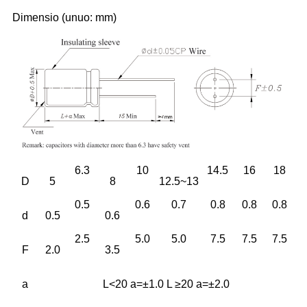
Dimensio (unuo: mm)
6.3
10
14.5
16
18
D
5
8
12.5~13
0.5
0.6
0.7
0.8
0.8
0.8
d
0.5
0.6
2.5
5.0
5.0
7.5
7.5
7.5
F
2.0
3.5
a
L<20 a=±1.0 L ≥20 a=±2.0