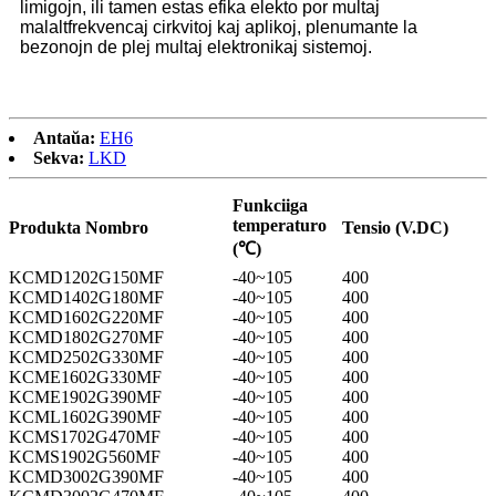
limigojn, ili tamen estas efika elekto por multaj
malaltfrekvencaj cirkvitoj kaj aplikoj, plenumante la
bezonojn de plej multaj elektronikaj sistemoj.
Antaŭa:
EH6
Sekva:
LKD
Funkciiga
temperaturo
Produkta Nombro
Tensio (V.DC)
(℃)
KCMD1202G150MF
-40~105
400
KCMD1402G180MF
-40~105
400
KCMD1602G220MF
-40~105
400
KCMD1802G270MF
-40~105
400
KCMD2502G330MF
-40~105
400
KCME1602G330MF
-40~105
400
KCME1902G390MF
-40~105
400
KCML1602G390MF
-40~105
400
KCMS1702G470MF
-40~105
400
KCMS1902G560MF
-40~105
400
KCMD3002G390MF
-40~105
400