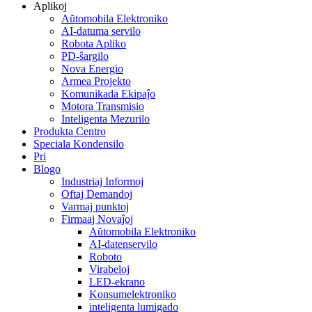
Aplikoj
Aŭtomobila Elektroniko
AI-datuma servilo
Robota Apliko
PD-ŝargilo
Nova Energio
Armea Projekto
Komunikada Ekipaĵo
Motora Transmisio
Inteligenta Mezurilo
Produkta Centro
Speciala Kondensilo
Pri
Blogo
Industriaj Informoj
Oftaj Demandoj
Varmaj punktoj
Firmaaj Novaĵoj
Aŭtomobila Elektroniko
AI-datenservilo
Roboto
Virabeloj
LED-ekrano
Konsumelektroniko
inteligenta lumigado