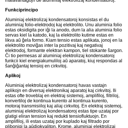
malavantaĝojn de aluminiaj elektrolizaj kondensatoroj.
Funkciprincipo
Aluminiaj elektrolizaj kondensatoroj konsistas el du
aluminiaj folio-elektrodoj kaj elektrolito. Unu aluminia folio
estas oksidigita por iĝi la anodo, dum la alia aluminia folio
servas kiel la katodo, kaj la elektrolito kutime estas en
likva aŭ ĝela formo. Kiam tensio estas aplikata, jonoj en la
elektrolito moviĝas inter la pozitivaj kaj negativaj
elektrodoj, formante elektran kampon, tiel stokante ŝargon.
Ĉi tio permesas al aluminiaj elektrolizaj kondensatoroj
funkcii kiel energiakumuliloj aŭ aparatoj, kiuj respondas al
ŝanĝiĝantaj tensioj en cirkvitoj.
Aplikoj
Aluminiaj elektrolizaj kondensatoroj havas vastajn
aplikojn en diversaj elektronikaj aparatoj kaj cirkvitoj. Ili
estas ofte troveblaj en elektraj sistemoj, amplifiloj, filtriloj,
konvertiloj de kontinua kurento al kontinua kurento,
motoraj transmisiiloj kaj aliaj cirkvitoj. En elektraj sistemoj,
aluminiaj elektrolizaj kondensatoroj estas tipe uzataj por
glatigi eliran tension kaj redukti tensiofluktuojn. En
amplifiloj, ili estas uzataj por kuplado kaj filtrado por
plibonigi la aŭdiokvaliton. Krome, aluminiaj elektrolizaj