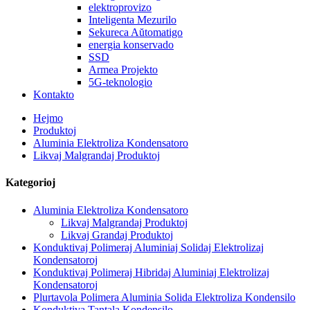
elektroprovizo
Inteligenta Mezurilo
Sekureca Aŭtomatigo
energia konservado
SSD
Armea Projekto
5G-teknologio
Kontakto
Hejmo
Produktoj
Aluminia Elektroliza Kondensatoro
Likvaj Malgrandaj Produktoj
Kategorioj
Aluminia Elektroliza Kondensatoro
Likvaj Malgrandaj Produktoj
Likvaj Grandaj Produktoj
Konduktivaj Polimeraj Aluminiaj Solidaj Elektrolizaj
Kondensatoroj
Konduktivaj Polimeraj Hibridaj Aluminiaj Elektrolizaj
Kondensatoroj
Plurtavola Polimera Aluminia Solida Elektroliza Kondensilo
Konduktiva Tantala Kondensilo