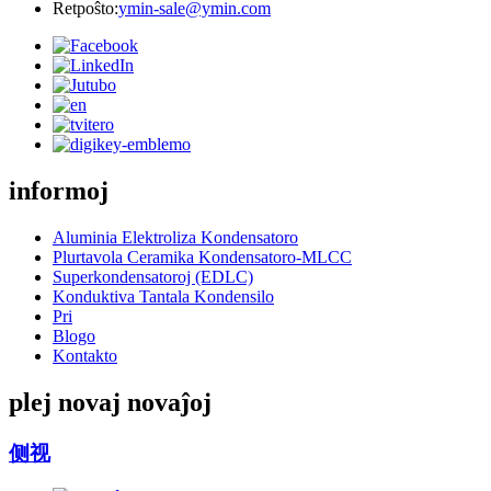
Retpoŝto:
ymin-sale@ymin.com
informoj
Aluminia Elektroliza Kondensatoro
Plurtavola Ceramika Kondensatoro-MLCC
Superkondensatoroj (EDLC)
Konduktiva Tantala Kondensilo
Pri
Blogo
Kontakto
plej novaj novaĵoj
侧视