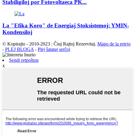
Stabiligiloj por Fotovoltaeca PK...
La "Efika Koro" de Energiaj Stoksistemoj: YMIN-
Kondensiloj
© Kopirajto - 2010-2023 : Ĉiuj Rajtoj Rezervitaj.
Mapo de la retejo
-
PLEJ BLOGA
-
Plej ŝatataj serĉoj
Sendi retpoŝton
x