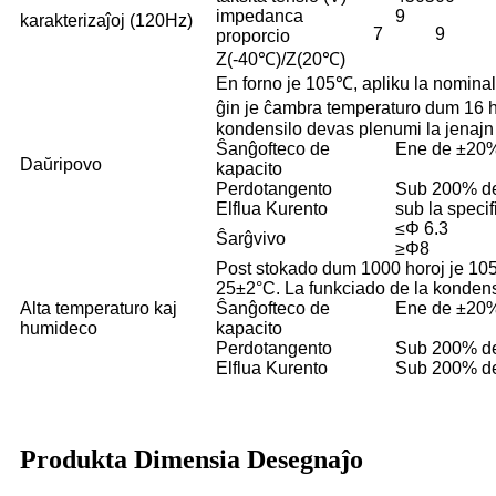
impedanca
9
karakterizaĵoj (120Hz)
7
9
proporcio
Z(-40℃)/Z(20℃)
En forno je 105℃, apliku la nominal
ĝin je ĉambra temperaturo dum 16 ho
kondensilo devas plenumi la jenajn 
Ŝanĝofteco de
Ene de ±20%
Daŭripovo
kapacito
Perdotangento
Sub 200% de 
Elflua Kurento
sub la specif
≤Φ 6.3
Ŝarĝvivo
≥Φ8
Post stokado dum 1000 horoj je 105
25±2°C. La funkciado de la kondensi
Alta temperaturo kaj
Ŝanĝofteco de
Ene de ±20%
humideco
kapacito
Perdotangento
Sub 200% de 
Elflua Kurento
Sub 200% de 
Produkta Dimensia Desegnaĵo