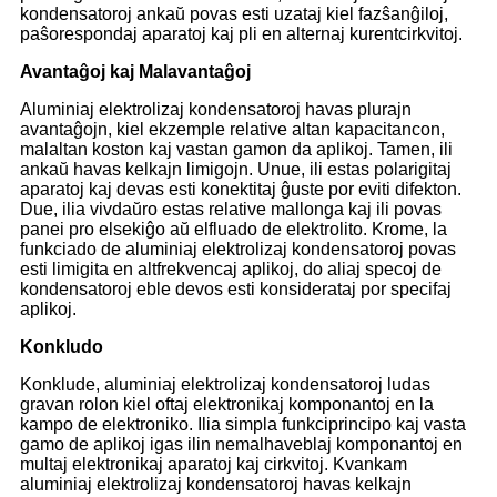
kondensatoroj ankaŭ povas esti uzataj kiel fazŝanĝiloj,
paŝorespondaj aparatoj kaj pli en alternaj kurentcirkvitoj.
Avantaĝoj kaj Malavantaĝoj
Aluminiaj elektrolizaj kondensatoroj havas plurajn
avantaĝojn, kiel ekzemple relative altan kapacitancon,
malaltan koston kaj vastan gamon da aplikoj. Tamen, ili
ankaŭ havas kelkajn limigojn. Unue, ili estas polarigitaj
aparatoj kaj devas esti konektitaj ĝuste por eviti difekton.
Due, ilia vivdaŭro estas relative mallonga kaj ili povas
panei pro elsekiĝo aŭ elfluado de elektrolito. Krome, la
funkciado de aluminiaj elektrolizaj kondensatoroj povas
esti limigita en altfrekvencaj aplikoj, do aliaj specoj de
kondensatoroj eble devos esti konsiderataj por specifaj
aplikoj.
Konkludo
Konklude, aluminiaj elektrolizaj kondensatoroj ludas
gravan rolon kiel oftaj elektronikaj komponantoj en la
kampo de elektroniko. Ilia simpla funkciprincipo kaj vasta
gamo de aplikoj igas ilin nemalhaveblaj komponantoj en
multaj elektronikaj aparatoj kaj cirkvitoj. Kvankam
aluminiaj elektrolizaj kondensatoroj havas kelkajn