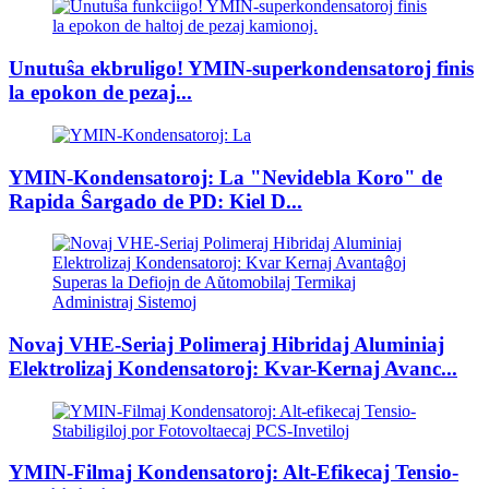
Unutuŝa ekbruligo! YMIN-superkondensatoroj finis
la epokon de pezaj...
YMIN-Kondensatoroj: La "Nevidebla Koro" de
Rapida Ŝargado de PD: Kiel D...
Novaj VHE-Seriaj Polimeraj Hibridaj Aluminiaj
Elektrolizaj Kondensatoroj: Kvar-Kernaj Avanc...
YMIN-Filmaj Kondensatoroj: Alt-Efikecaj Tensio-