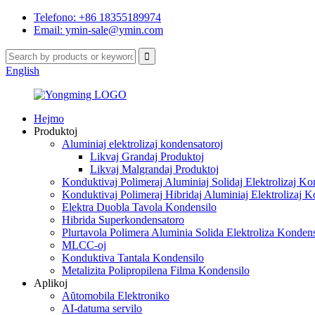
Telefono: +86 18355189974
Email: ymin-sale@ymin.com
English
Hejmo
Produktoj
Aluminiaj elektrolizaj kondensatoroj
Likvaj Grandaj Produktoj
Likvaj Malgrandaj Produktoj
Konduktivaj Polimeraj Aluminiaj Solidaj Elektrolizaj Ko
Konduktivaj Polimeraj Hibridaj Aluminiaj Elektrolizaj K
Elektra Duobla Tavola Kondensilo
Hibrida Superkondensatoro
Plurtavola Polimera Aluminia Solida Elektroliza Kondens
MLCC-oj
Konduktiva Tantala Kondensilo
Metalizita Polipropilena Filma Kondensilo
Aplikoj
Aŭtomobila Elektroniko
AI-datuma servilo