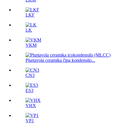
LKF
LK
VKM
Plurtavola ceramika ĉipa kondensilo...
CN3
ES3
VHX
VP1