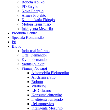
Robota Apliko
PD-ŝargilo
Nova Energio
Armea Projekto
Komunikada Ekipaĵo
Motora Transmisio
Inteligenta Mezurilo
Produkta Centro
Speciala Kondensilo
Pri
Blogo
Industriaj Informoj
Oftaj Demandoj
Kvora demando
Varmaj punktoj
Firmaaj Novaĵoj
Aŭtomobila Elektroniko
AI-datenservilo
Roboto
Virabeloj
LED-ekrano
Konsumelektroniko
inteligenta lumigado
elektroprovizo
Inteligenta Mezurilo