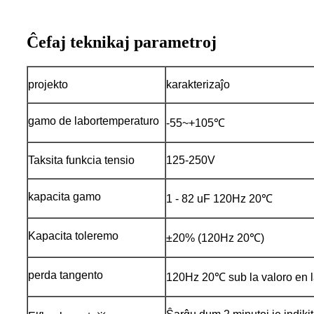
Ĉefaj teknikaj parametroj
projekto
karakterizaĵo
gamo de labortemperaturo
-55~+105℃
Taksita funkcia tensio
125-250V
kapacita gamo
1 - 82 uF 120Hz 20℃
Kapacita toleremo
±20% (120Hz 20℃)
perda tangento
120Hz 20℃ sub la valoro en la