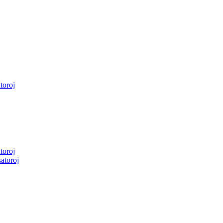
toroj
toroj
atoroj