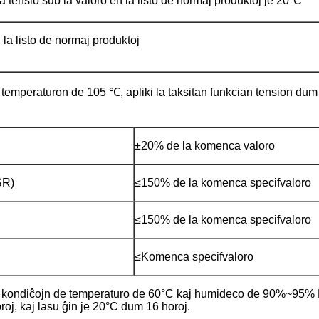
a tensio sub la valoro en la listo de normaj produktoj je 20°C
la listo de normaj produktoj
temperaturon de 105 ℃, apliki la taksitan funkcian tension dum 
±20% de la komenca valoro
SR)
≤150% de la komenca specifvaloro
≤150% de la komenca specifvaloro
≤Komenca specifvaloro
a kondiĉojn de temperaturo de 60°C kaj humideco de 90%~95% 
oj, kaj lasu ĝin je 20°C dum 16 horoj.