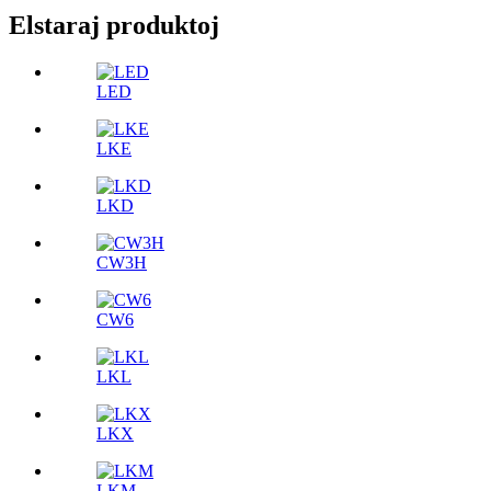
Elstaraj produktoj
LED
LKE
LKD
CW3H
CW6
LKL
LKX
LKM