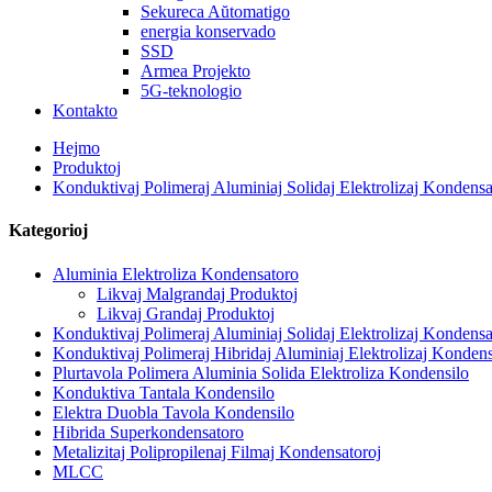
Sekureca Aŭtomatigo
energia konservado
SSD
Armea Projekto
5G-teknologio
Kontakto
Hejmo
Produktoj
Konduktivaj Polimeraj Aluminiaj Solidaj Elektrolizaj Kondensa
Kategorioj
Aluminia Elektroliza Kondensatoro
Likvaj Malgrandaj Produktoj
Likvaj Grandaj Produktoj
Konduktivaj Polimeraj Aluminiaj Solidaj Elektrolizaj Kondensa
Konduktivaj Polimeraj Hibridaj Aluminiaj Elektrolizaj Kondens
Plurtavola Polimera Aluminia Solida Elektroliza Kondensilo
Konduktiva Tantala Kondensilo
Elektra Duobla Tavola Kondensilo
Hibrida Superkondensatoro
Metalizitaj Polipropilenaj Filmaj Kondensatoroj
MLCC