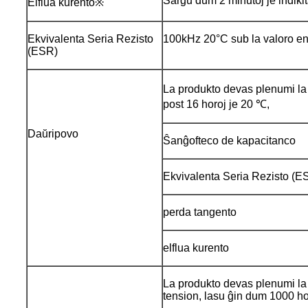
Ŝarĝu dum 2 minutoj je indikit
Elflua kurento※
Ekvivalenta Seria Rezisto
100kHz 20°C sub la valoro en 
(ESR)
La produkto devas plenumi la 
post 16 horoj je 20 ℃,
Daŭripovo
Ŝanĝofteco de kapacitanco
Ekvivalenta Seria Rezisto (E
perda tangento
elflua kurento
La produkto devas plenumi l
tension, lasu ĝin dum 1000 hor